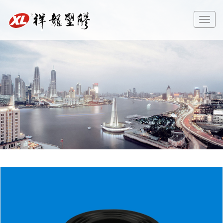
切
换
导
航