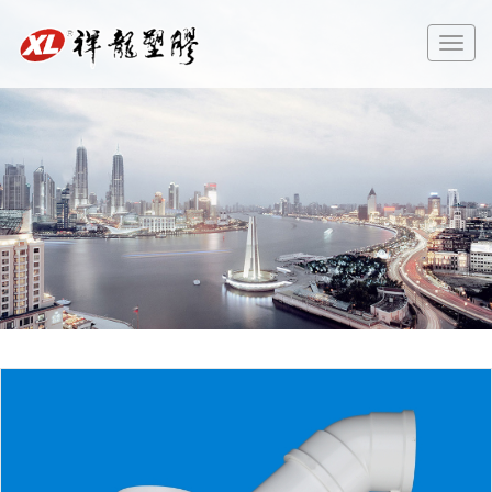
切
换
导
航