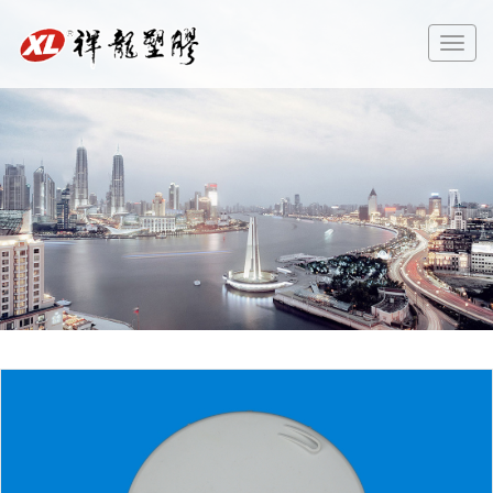
切
换
导
航