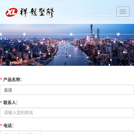
切
换
导
航
*
产品名称
：
*
联系人
：
*
电话
：