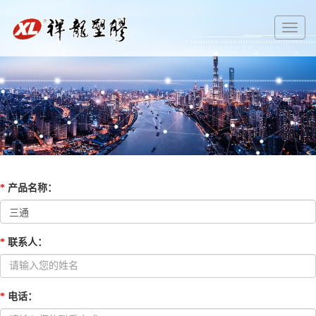
切
换
导
航
*
产品名称
：
*
联系人
：
*
电话
：