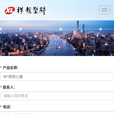
切
换
导
航
*
产品名称
：
*
联系人
：
*
电话
：