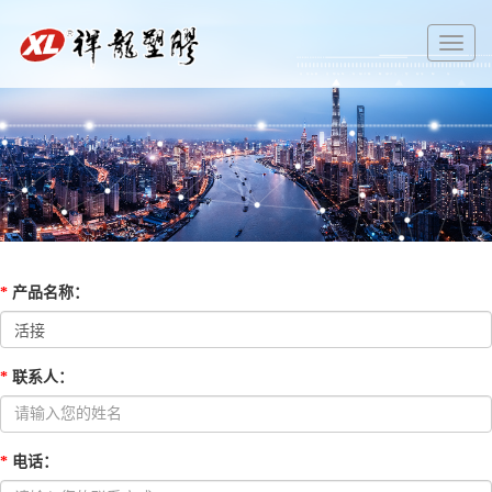
切
换
导
航
*
产品名称
：
*
联系人
：
*
电话
：