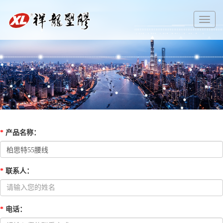
切
换
导
航
*
产品名称
：
*
联系人
：
*
电话
：