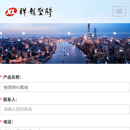
切
换
导
航
*
产品名称
：
*
联系人
：
*
电话
：